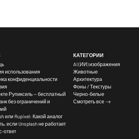
С
КАТЕГОРИИ
щь
AI (ИИ) изображения
ия использования
Животные
ика конфиденциальности
Архитектура
зия
Фоны / Текстуры
кте Рупиксель — бесплатный
Черно-белые
нк без ограничений и
Смотреть все
зий
sh или Rupixel: Какой аналог
ь, если Unsplash не работает
с-ответ