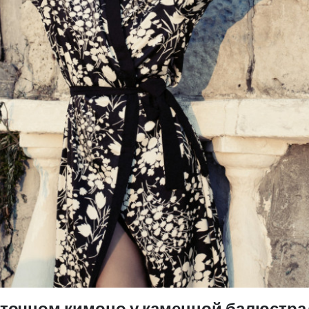
еточном кимоно у каменной балюстр