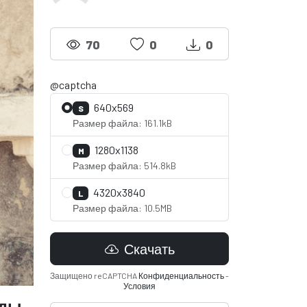
70
0
0
@captcha
640x569
S
Размер файла: 161.1kB
1280x1138
M
Размер файла: 514.8kB
4320x3840
L
Размер файла: 10.5MB
Скачать
Защищено reCAPTCHA
Конфиденциальность
-
Условия
ады