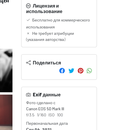
Лицензия и
использование
Бесплатно для коммерческого
использования
Не требует атрибуции
(указания авторства)
Поделиться
Exif данные
Фото сделано с
Canon EOS 5D Mark III
f/3.5 1/160 ISO 100
Первоначальная дата
Сен 04, 2021