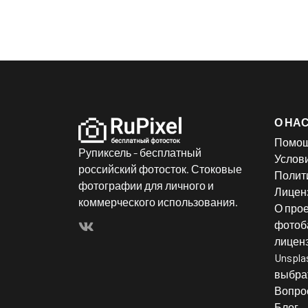
О НА
Помо
Рупиксель - бесплатный
Услов
российский фотосток. Стоковые
Полит
фотографии для личного и
Лицен
коммерческого использования.
О прое
фотоба
лицен
Unspla
выбрат
Вопро
Блог