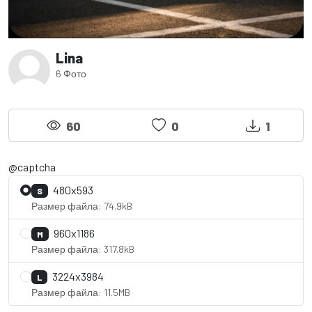
Lina
6 Фото
60
0
1
@captcha
480x593
S
Размер файла: 74.9kB
960x1186
M
Размер файла: 317.8kB
3224x3984
L
Размер файла: 11.5MB