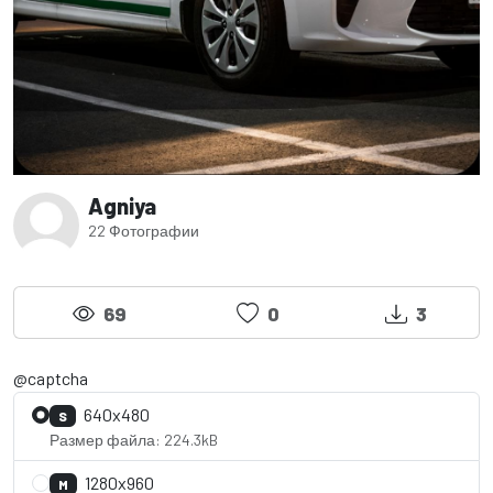
Agniya
22 Фотографии
69
0
3
@captcha
640x480
S
Размер файла: 224.3kB
1280x960
M