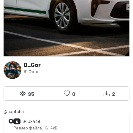
D_Gor
91 Фото
95
0
2
@captcha
640x439
S
Размер файла: 161.4kB