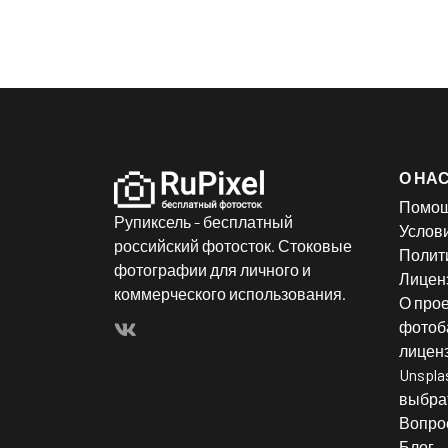
О НА
Помо
Рупиксель - бесплатный
Услов
российский фотосток. Стоковые
Полит
фотографии для личного и
Лицен
коммерческого использования.
О прое
фотоба
лицен
Unspla
выбрат
Вопро
Блог