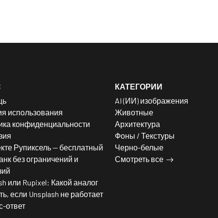
С
КАТЕГОРИИ
щь
AI (ИИ) изображения
ия использования
Животные
ика конфиденциальности
Архитектура
зия
Фоны / Текстуры
кте Рупиксель — бесплатный
Черно-белые
нк без ограничений и
Смотреть все
зий
sh или Rupixel: Какой аналог
ь, если Unsplash не работает
с-ответ