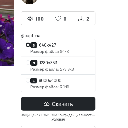
100
0
2
@captcha
640x427
S
Размер файла: 94kB
1280x853
M
Размер файла: 279.9kB
6000x4000
L
Размер файла: 3.1MB
Скачать
Защищено reCAPTCHA
Конфиденциальность
-
Условия