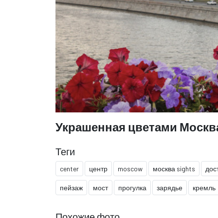
Украшенная цветами Москв
Теги
center
центр
moscow
москва sights
дос
пейзаж
мост
прогулка
зарядье
кремль
Похожие фото