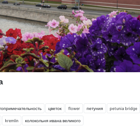
а
топримечательность
цветок
flower
петуния
petunia bridge
kremlin
колокольня ивана великого