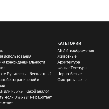
С
КАТЕГОРИИ
щь
AI (ИИ) изображения
ия использования
Животные
ика конфиденциальности
Архитектура
зия
Фоны / Текстуры
кте Рупиксель — бесплатный
Черно-белые
нк без ограничений и
Смотреть все
зий
sh или Rupixel: Какой аналог
ь, если Unsplash не работает
с-ответ