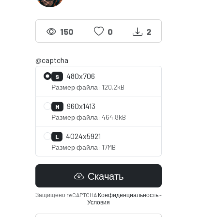
150
0
2
@captcha
480x706
S
Размер файла: 120.2kB
960x1413
M
Размер файла: 464.8kB
4024x5921
L
Размер файла: 17MB
Скачать
Защищено reCAPTCHA
Конфиденциальность
-
Условия