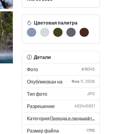
Цветовая палитра
Детали
Фото
#18345
Опубликован на
Фев 11, 2026
Тип фото
JPG
Разрешение
4024x5921
Категория
Природа и ландшафт...
Размер файла
17MB