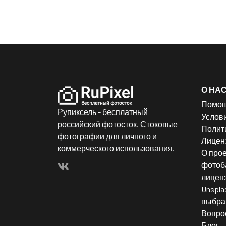
О НА
Помо
Рупиксель - бесплатный
Услов
российский фотосток. Стоковые
Полит
фотографии для личного и
Лицен
коммерческого использования.
О прое
фотоба
лицен
Unspla
выбрат
Вопро
Блог