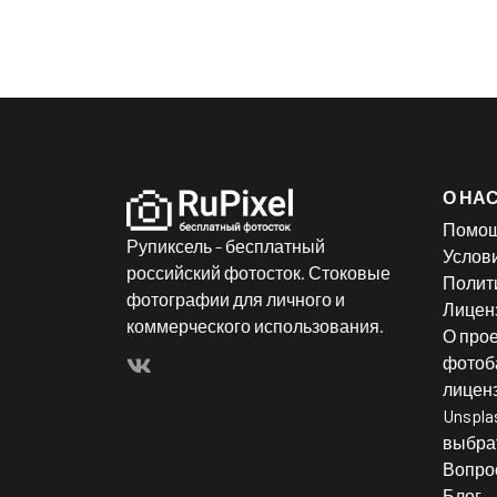
О НА
Помо
Рупиксель - бесплатный
Услов
российский фотосток. Стоковые
Полит
фотографии для личного и
Лицен
коммерческого использования.
О прое
фотоба
лицен
Unspla
выбрат
Вопро
Блог