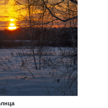
олнца