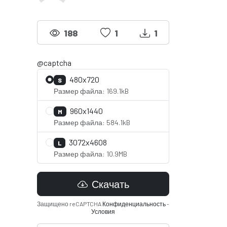
188
1
1
@captcha
480x720
S
Размер файла: 169.1kB
960x1440
M
Размер файла: 584.1kB
3072x4608
L
Размер файла: 10.9MB
Скачать
Защищено reCAPTCHA
Конфиденциальность
-
Условия