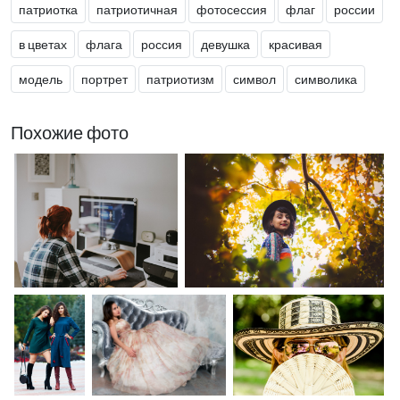
патриотка
патриотичная
фотосессия
флаг
россии
в цветах
флага
россия
девушка
красивая
модель
портрет
патриотизм
символ
символика
Похожие фото