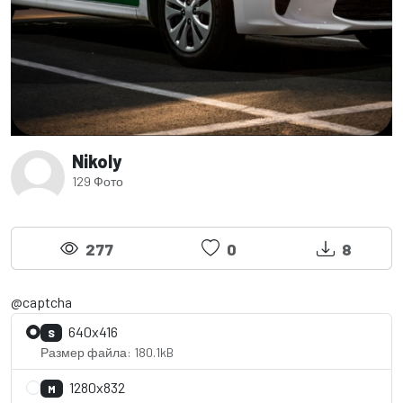
Nikoly
129 Фото
277
0
8
@captcha
640x416
S
Размер файла: 180.1kB
1280x832
M