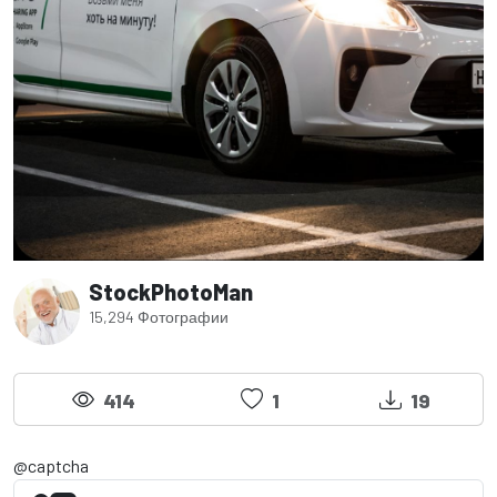
StockPhotoMan
15,294 Фотографии
414
1
19
@captcha