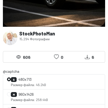
StockPhotoMan
15,294 Фотографии
606
0
6
@captcha
480x713
S
Размер файла: 46.2kB
960x1426
M
Размер файла: 258.4kB