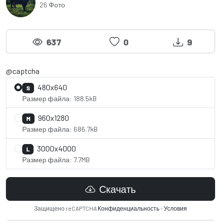
26 Фото
637
0
9
@captcha
480x640
S
Размер файла: 188.5kB
960x1280
M
Размер файла: 686.7kB
3000x4000
L
Размер файла: 7.7MB
Скачать
Защищено reCAPTCHA
Конфиденциальность
-
Условия