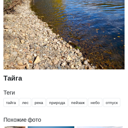
Тайга
Теги
тайга
лес
река
природа
пейзаж
небо
отпуск
Похожие фото