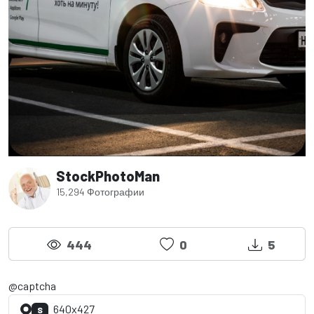
StockPhotoMan
15,294 Фотографии
444
0
5
@captcha
640x427
S