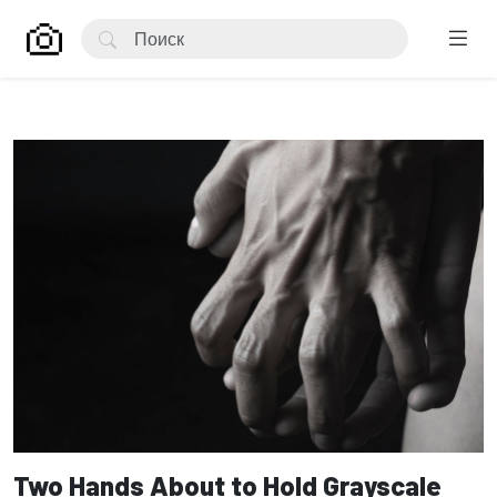
Two Hands About to Hold Grayscale