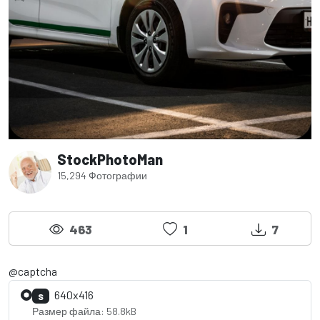
StockPhotoMan
15,294 Фотографии
463
1
7
@captcha
640x416
S
Размер файла: 58.8kB