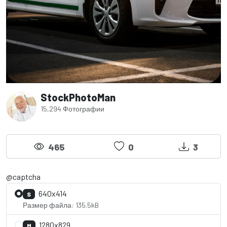
StockPhotoMan
15,294 Фотографии
465
0
3
@captcha
640x414
S
Размер файла: 135.5kB
1280x829
M