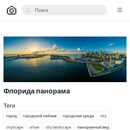
Флорида панорама
Теги
город
городской пейзаж
городская среда
city
cityscape
urban
city landscape
панорамный вид