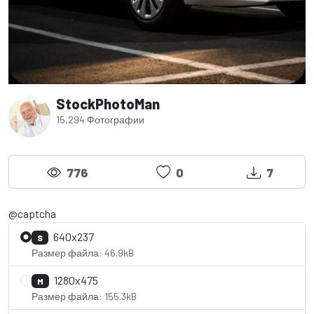
StockPhotoMan
15,294 Фотографии
776
0
7
@captcha
640x237
S
Размер файла: 46.9kB
1280x475
M
Размер файла: 155.3kB