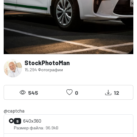
StockPhotoMan
15,294 Фотографии
545
0
12
@captcha
640x360
S
Размер файла: 96.9kB