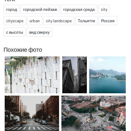
город
городской пейзаж
городская среда
city
cityscape
urban
city landscape
Тольятти
Россия
с высоты
вид сверху
Похожие фото