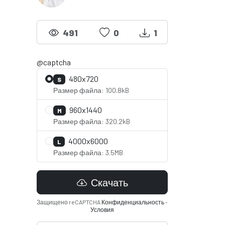
491
0
1
@captcha
480x720
S
Размер файла: 100.8kB
960x1440
M
Размер файла: 320.2kB
4000x6000
L
Размер файла: 3.5MB
Скачать
Защищено reCAPTCHA
Конфиденциальность
-
Условия