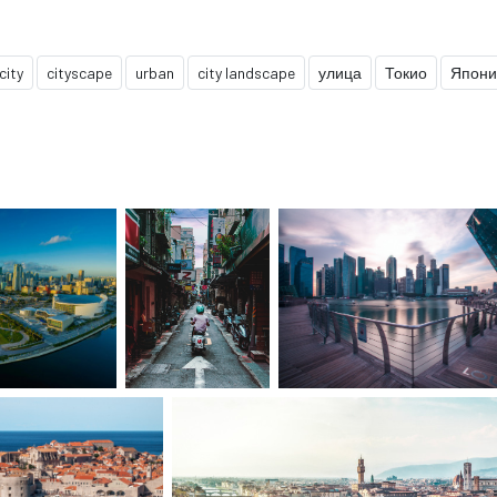
city
cityscape
urban
city landscape
улица
Токио
Япони