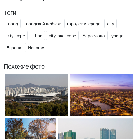
Теги
город
городской пейзаж
городская среда
city
cityscape
urban
city landscape
Барселона
улица
Европа
Испания
Похожие фото