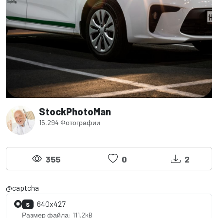
StockPhotoMan
15,294 Фотографии
355
0
2
@captcha
640x427
S
Размер файла: 111.2kB