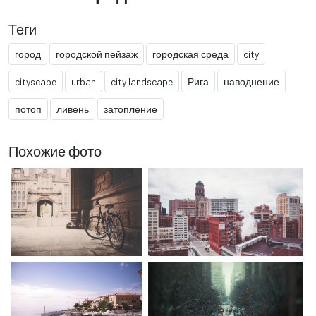
Теги
город
городской пейзаж
городская среда
city
cityscape
urban
city landscape
Рига
наводнение
потоп
ливень
затопление
Похожие фото