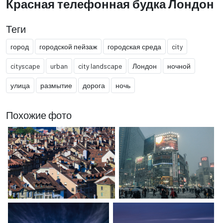
Красная телефонная будка Лондон
Теги
город
городской пейзаж
городская среда
city
cityscape
urban
city landscape
Лондон
ночной
улица
размытие
дорога
ночь
Похожие фото