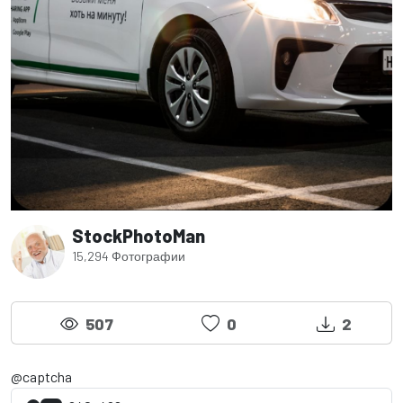
StockPhotoMan
15,294 Фотографии
507
0
2
@captcha