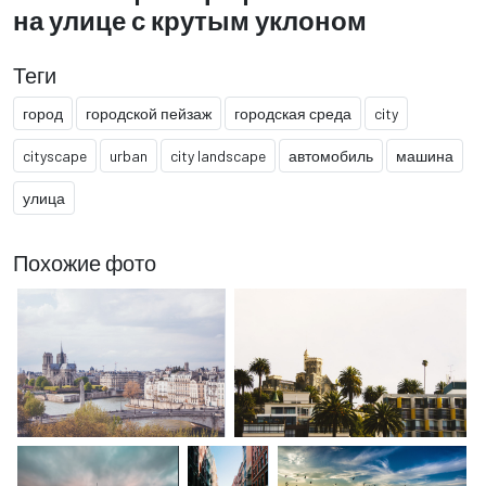
на улице с крутым уклоном
Теги
город
городской пейзаж
городская среда
city
cityscape
urban
city landscape
автомобиль
машина
улица
Похожие фото