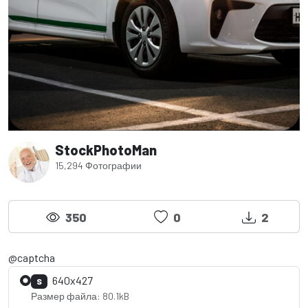
StockPhotoMan
15,294 Фотографии
350
0
2
@captcha
640x427
S
Размер файла: 80.1kB