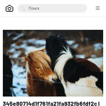
345e80714d1f761fa21fa932fb6fdf2c l