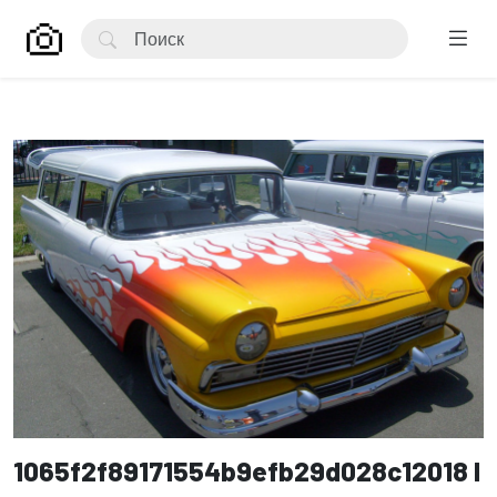
1065f2f89171554b9efb29d028c12018 l