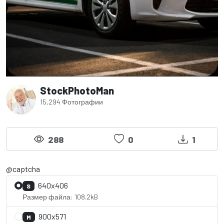
StockPhotoMan
15,294 Фотографии
288
0
1
@captcha
640x406
S
Размер файла: 108.2kB
900x571
M