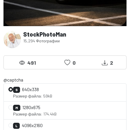
StockPhotoMan
15,294 Фотографии
491
0
2
@captcha
640x338
S
Размер файла: 59kB
1280x675
M
Размер файла: 174.4kB
4096x2160
L