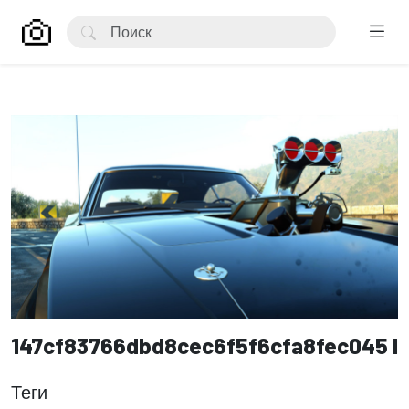
147cf83766dbd8cec6f5f6cfa8fec045 l
Теги