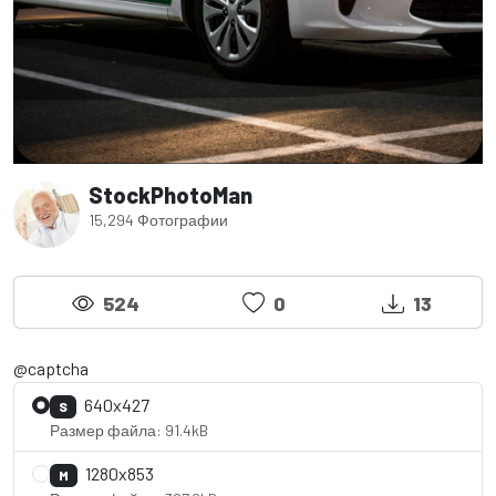
StockPhotoMan
15,294 Фотографии
524
0
13
@captcha
640x427
S
Размер файла: 91.4kB
1280x853
M