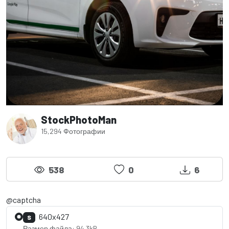
StockPhotoMan
15,294 Фотографии
538
0
6
@captcha
640x427
S
Размер файла: 94.3kB