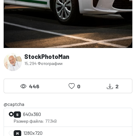
StockPhotoMan
15,294 Фотографии
446
0
2
@captcha
640x360
S
Размер файла: 77.3kB
1280x720
M