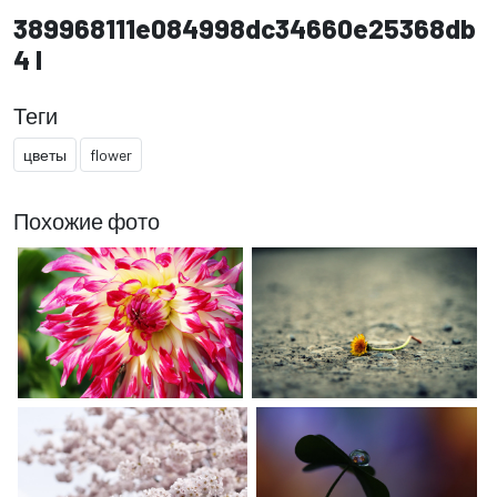
389968111e084998dc34660e25368db
4 l
Теги
цветы
flower
Похожие фото