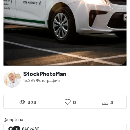
StockPhotoMan
15,294 Фотографии
373
0
3
@captcha
640x480
S