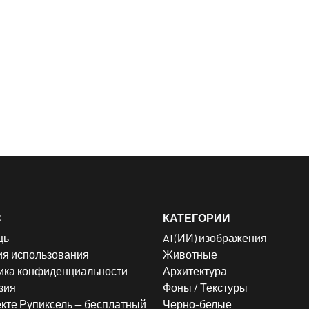
С
КАТЕГОРИИ
щь
AI (ИИ) изображения
ия использования
Животные
ика конфиденциальности
Архитектура
зия
Фоны / Текстуры
кте Рупиксель — бесплатный
Черно-белые