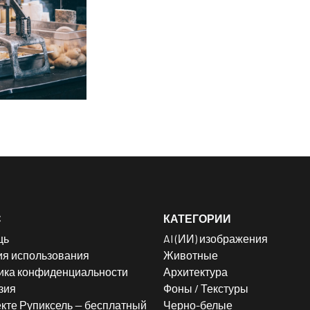
С
КАТЕГОРИИ
щь
AI (ИИ) изображения
ия использования
Животные
ика конфиденциальности
Архитектура
зия
Фоны / Текстуры
кте Рупиксель — бесплатный
Черно-белые