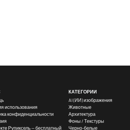
С
КАТЕГОРИИ
щь
AI (ИИ) изображения
ия использования
Животные
ика конфиденциальности
Архитектура
зия
Фоны / Текстуры
кте Рупиксель — бесплатный
Черно-белые