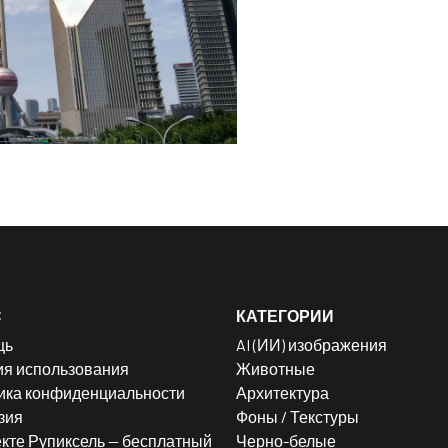
С
КАТЕГОРИИ
щь
AI (ИИ) изображения
ия использования
Животные
ика конфиденциальности
Архитектура
зия
Фоны / Текстуры
кте Рупиксель — бесплатный
Черно-белые