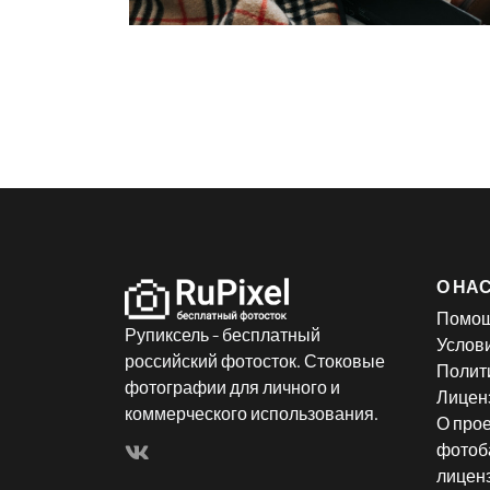
О НА
Помо
Рупиксель - бесплатный
Услов
российский фотосток. Стоковые
Полит
фотографии для личного и
Лицен
коммерческого использования.
О прое
фотоба
лицен