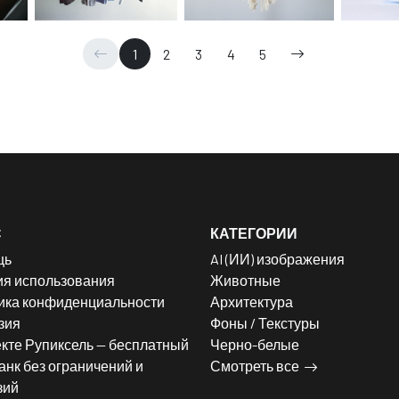
1
2
3
4
5
С
КАТЕГОРИИ
щь
AI (ИИ) изображения
ия использования
Животные
ика конфиденциальности
Архитектура
зия
Фоны / Текстуры
кте Рупиксель — бесплатный
Черно-белые
нк без ограничений и
Смотреть все
зий